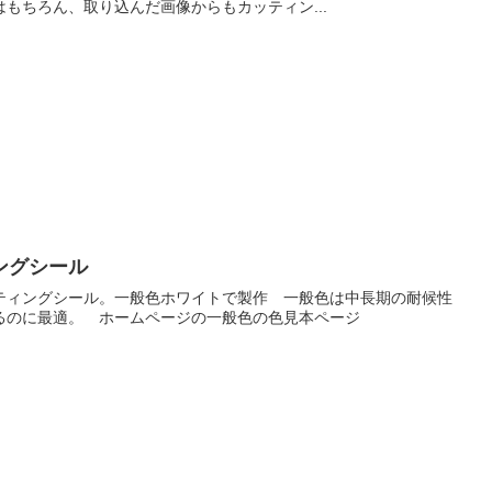
もちろん、取り込んだ画像からもカッティン...
ングシール
ティングシール。一般色ホワイトで製作 一般色は中長期の耐候性
るのに最適。 ホームページの一般色の色見本ページ